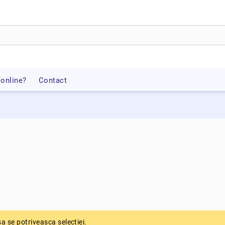
online?
Contact
 se potriveasca selectiei.